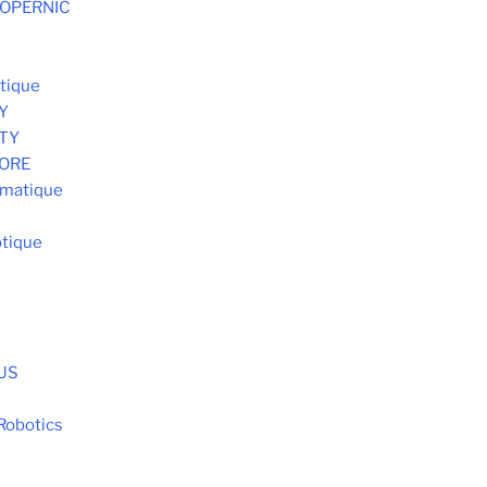
 COPERNIC
tique
Y
STY
MORE
omatique
tique
S
AUS
Robotics