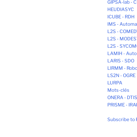
GIPSA-lab -
HEUDIASYC
ICUBE - RDH
IMS - Automa
L2S - COMED
L2S - MODE
L2S - SYCO
LAMIH - Aut
LARIS - SDO
LIRMM - Robo
LS2N - OGRE
LURPA
Mots-clés
ONERA - DTI
PRISME - IR
Subscribe to 