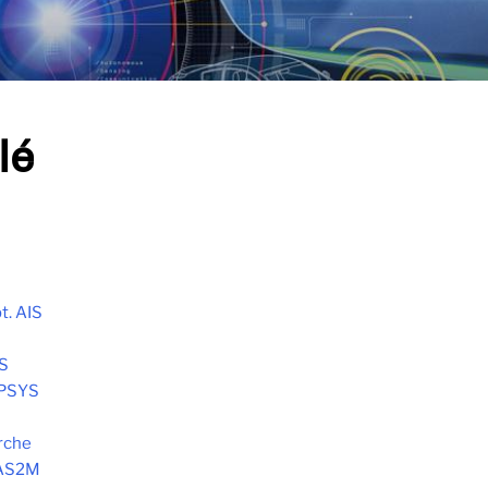
lé
t. AIS
S
OPSYS
rche
 AS2M