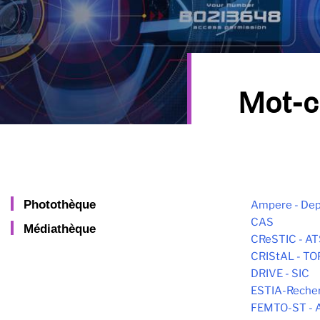
Mot-c
Photothèque
Ampere - Dep
CAS
Médiathèque
CReSTIC - AT
CRIStAL - T
DRIVE - SIC
ESTIA-Reche
FEMTO-ST -