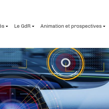
és
Le GdR
Animation et prospectives
+
+