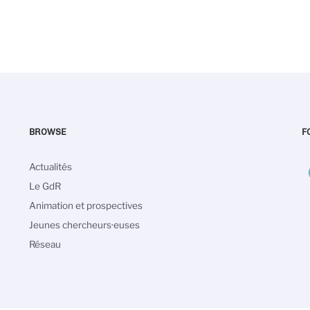
BROWSE
F
Main
Actualités
navigation
Le GdR
Animation et prospectives
Jeunes chercheurs·euses
Réseau