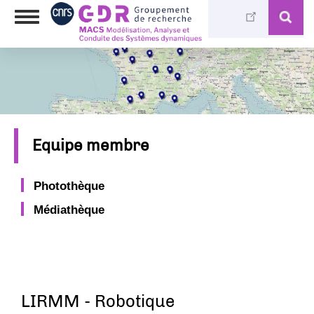
Skip
Toggle
to
navigation
main
content
Equipe membre
Photothèque
Médiathèque
LIRMM - Robotique