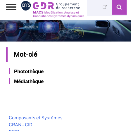
Skip
Toggle
to
navigation
main
content
Mot-clé
Photothèque
Médiathèque
Composants et Systèmes
CRAN - CID