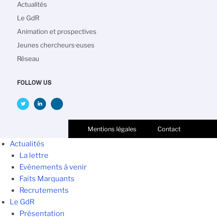
Main
Actualités
navigation
Le GdR
Animation et prospectives
Jeunes chercheurs·euses
Réseau
FOLLOW US
Mentions légales
Contact
Actualités
La lettre
Evénements à venir
Faits Marquants
Recrutements
Le GdR
Présentation