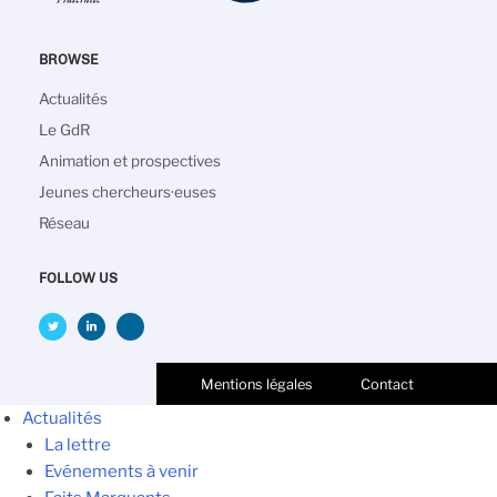
BROWSE
Main
Actualités
navigation
Le GdR
Animation et prospectives
Jeunes chercheurs·euses
Réseau
FOLLOW US
Mentions légales
Contact
Actualités
La lettre
Evénements à venir