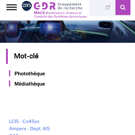
Skip
Toggle
to
navigation
main
content
Mot-clé
Photothèque
Médiathèque
LCIS - Co4Sys
Ampere - Dept. AIS