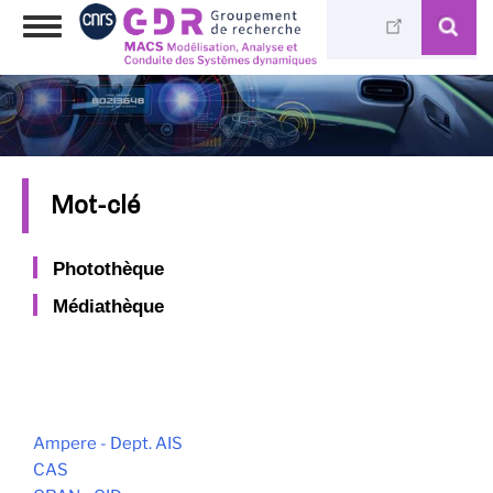
Skip
Toggle
to
navigation
main
content
Mot-clé
Photothèque
Médiathèque
Ampere - Dept. AIS
CAS