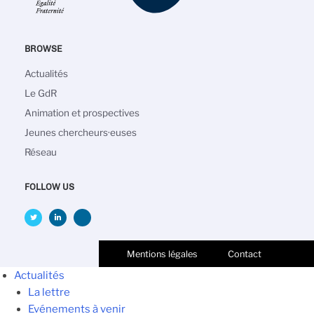
BROWSE
Main
Actualités
navigation
Le GdR
Animation et prospectives
Jeunes chercheurs·euses
Réseau
FOLLOW US
Mentions légales
Contact
Actualités
La lettre
Evénements à venir