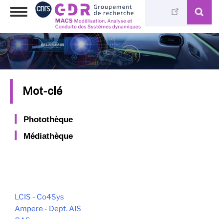
Skip
Toggle
to
navigation
main
content
Mot-clé
Photothèque
Médiathèque
LCIS - Co4Sys
Ampere - Dept. AIS