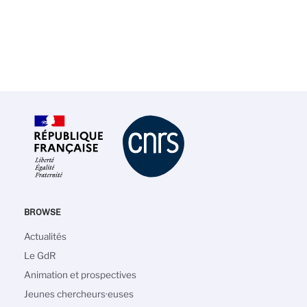
BROWSE
Main
Actualités
navigation
Le GdR
Animation et prospectives
Jeunes chercheurs·euses