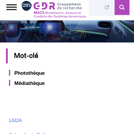
Skip
Toggle
to
navigation
main
content
Mot-clé
Photothèque
Médiathèque
LGI2A