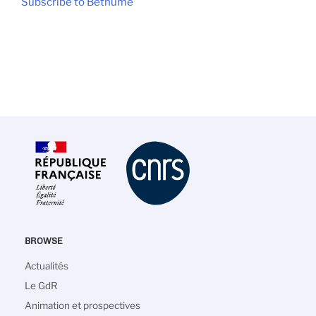
Subscribe to Bethume
BROWSE
Main
Actualités
navigation
Le GdR
Animation et prospectives