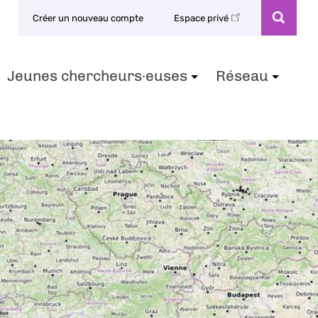
Créer un nouveau compte
Espace privé
Jeunes chercheurs·euses
Réseau
+
+
+