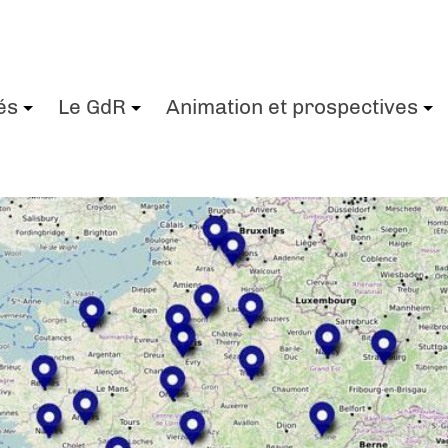
és
Le GdR
Animation et prospectives
+
+