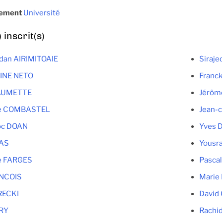
sement
Université
inscrit(s)
dan AIRIMITOAIE
Siraj
INE NETO
Franc
AUMETTE
Jérôm
he COMBASTEL
Jean-
oc DOAN
Yves 
AS
Yousr
e FARGES
Pasca
ANCOIS
Marie 
RECKI
David
RY
Rachi