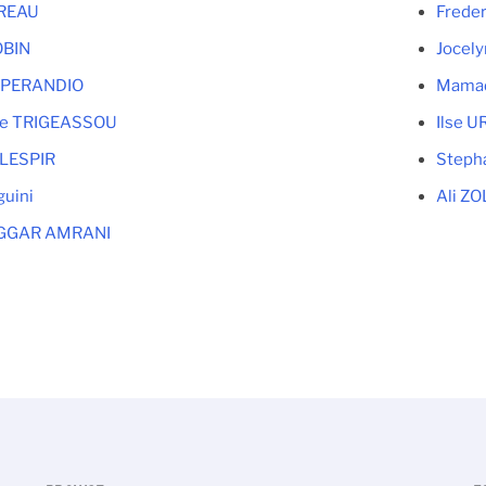
OREAU
Frede
OBIN
Jocel
SPERANDIO
Mamad
de TRIGEASSOU
Ilse 
LESPIR
Steph
guini
Ali Z
GGAR AMRANI