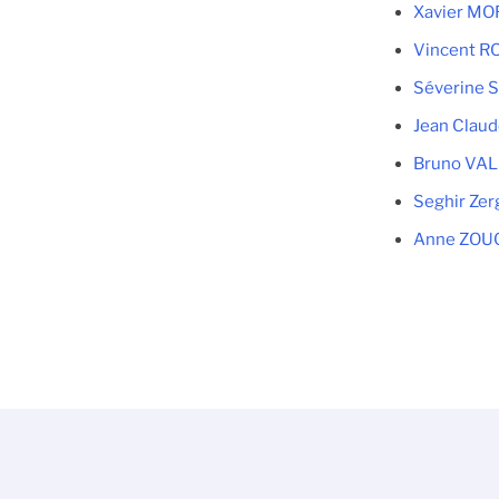
Xavier M
Vincent R
Séverine 
Jean Clau
Bruno VAL
Seghir Zer
Anne ZOU