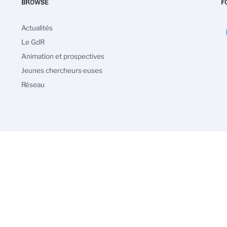
BROWSE
F
Navigation
Actualités
principale
Le GdR
Animation et prospectives
Jeunes chercheurs·euses
Réseau