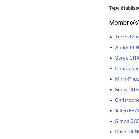
Type établis
Membre(s) 
Tudor-Bog
André BEN
Serge CH
Christop
Minh-Phu
Rémy DUP
Christoph
Julien FR
Simon GO
David HEN