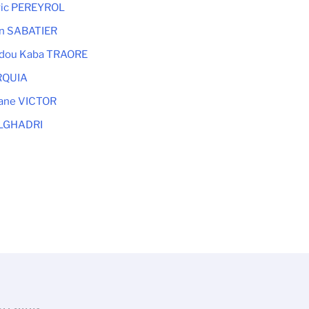
ric PEREYROL
yn SABATIER
ou Kaba TRAORE
URQUIA
ane VICTOR
OLGHADRI