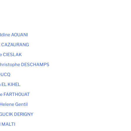
eddine AOUANI
k CAZAURANG
e CIESLAK
christophe DESCHAMPS
DUCQ
a EL KIHEL
le FARTHOUAT
Helene Gentil
 GUCIK DERIGNY
d MALTI