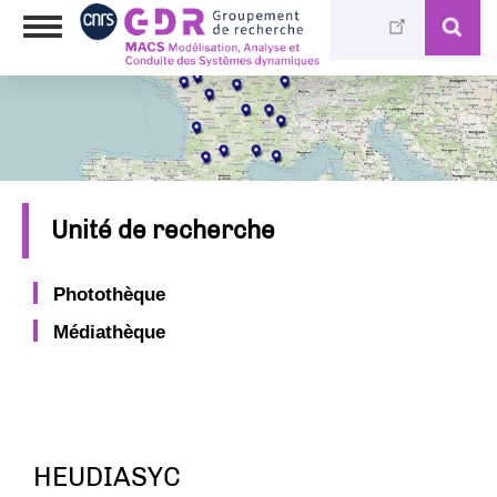
Aller
Toggle
au
navigation
contenu
principal
Unité de recherche
Photothèque
Médiathèque
HEUDIASYC