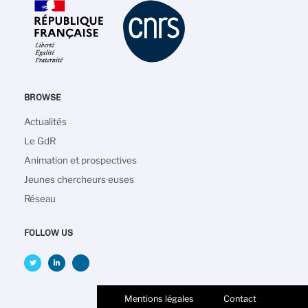
BROWSE
Main
Actualités
navigation
Le GdR
Animation et prospectives
Jeunes chercheurs·euses
Réseau
FOLLOW US
Mentions légales
Contact