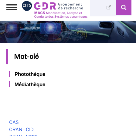
Skip
Toggle
to
navigation
main
content
Mot-clé
Photothèque
Médiathèque
CAS
CRAN - CID