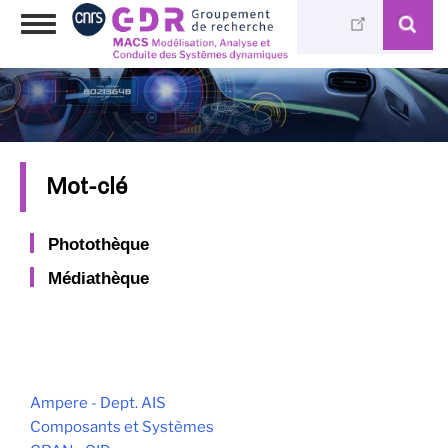
Aller
Toggle
au
navigation
contenu
principal
Mot-clé
Photothèque
Médiathèque
Ampere - Dept. AIS
Composants et Systèmes