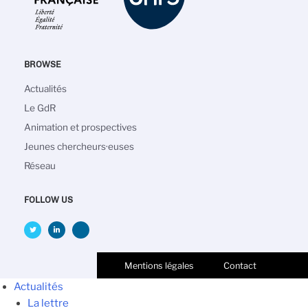
BROWSE
Navigation
Actualités
principale
Le GdR
Animation et prospectives
Jeunes chercheurs·euses
Réseau
FOLLOW US
Mentions légales
Contact
Actualités
La lettre