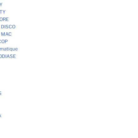
Y
STY
MORE
 DISCO
- MAC
COP
omatique
ODIASE
S
x