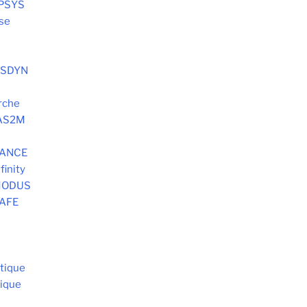
OPSYS
lse
SYSDYN
rche
 AS2M
DANCE
finity
 MODUS
SAFE
tique
tique