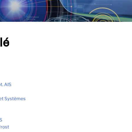
lé
t. AIS
et Systèmes
S
frost