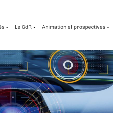
és
Le GdR
Animation et prospectives
+
+