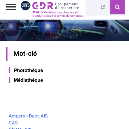
Aller
Toggle
au
navigation
contenu
principal
Mot-clé
Photothèque
Médiathèque
Ampere - Dept. AIS
CAS