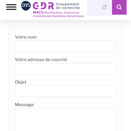
Aller
Photothèque
Toggle
au
Médiathèque
navigation
contenu
principal
Votre nom
Votre adresse de courriel
Objet
Message