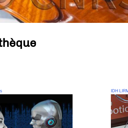
thèque
ts
IDH LI