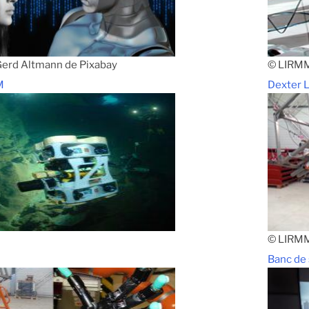
Gerd Altmann de Pixabay
© LIRM
M
Dexter
© LIRM
Banc de 