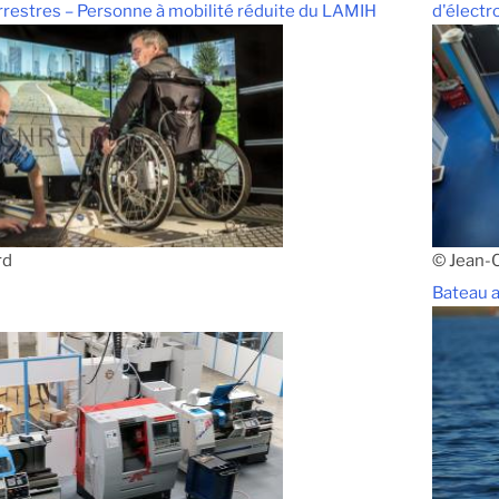
rrestres – Personne à mobilité réduite du LAMIH
d'électr
rd
© Jean
Bateau a