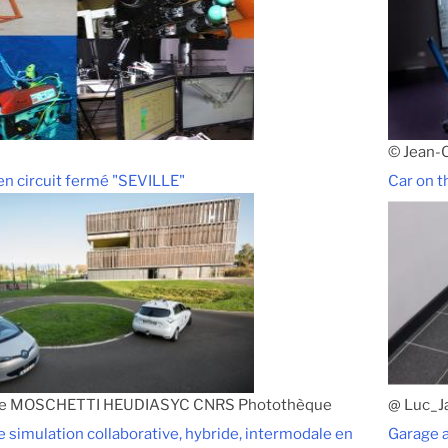
© Jean
 en circuit fermé "SEVILLE"
Car on t
de MOSCHETTI HEUDIASYC CNRS Photothèque
@ Luc_J
 simulation collaborative, hybride, intermodale en
Garage a