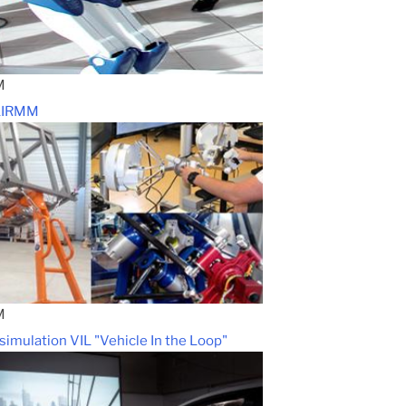
M
 LIRMM
M
simulation VIL "Vehicle In the Loop"