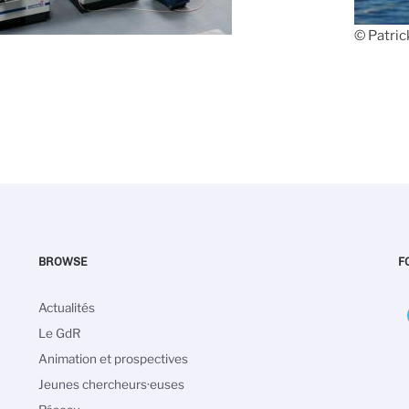
© Patri
BROWSE
F
Navigation
Actualités
principale
Le GdR
Animation et prospectives
Jeunes chercheurs·euses