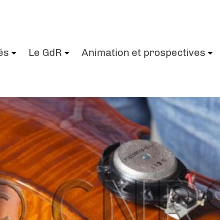
és
Le GdR
Animation et prospectives
+
+