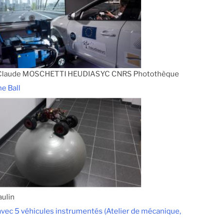
-Claude MOSCHETTI HEUDIASYC CNRS Photothèque
he Ball
aulin
vec 5 véhicules instrumentés (Atelier de mécanique,