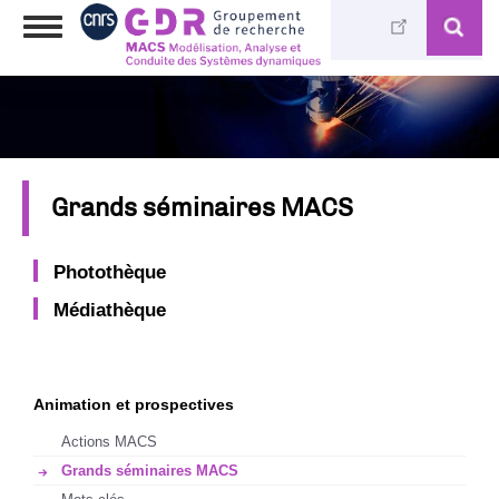
Aller
Toggle
au
navigation
contenu
principal
Grands séminaires MACS
Photothèque
Médiathèque
Animation et prospectives
Actions MACS
Grands séminaires MACS