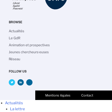
BROWSE
Navigation
Actualités
principale
Le GdR
Animation et prospectives
Jeunes chercheurs·euses
Réseau
FOLLOW US
Mentions légales
Contact
Actualités
La lettre