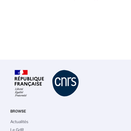
BROWSE
Main
Actualités
navigation
Le GdR