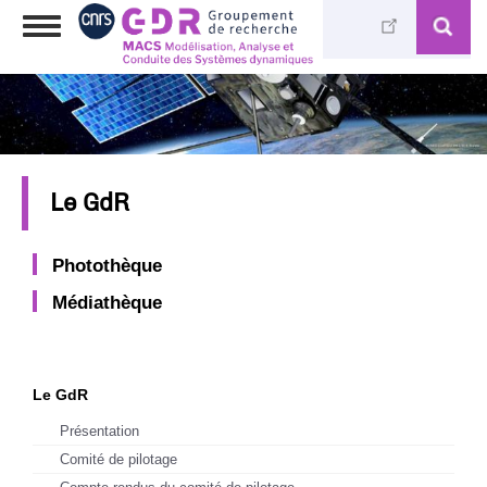
Skip
Toggle
to
navigation
main
content
Le GdR
Photothèque
Médiathèque
Le GdR
Présentation
Comité de pilotage