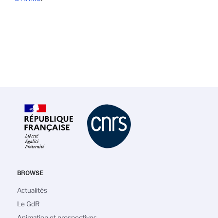
BROWSE
Main
Actualités
navigation
Le GdR
Animation et prospectives