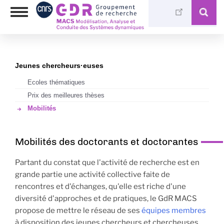
Skip
Photothèque
Toggle
to
Médiathèque
navigation
main
content
Jeunes chercheurs·euses
Ecoles thématiques
Prix des meilleures thèses
Mobilités
Mobilités des doctorants et doctorantes
Partant du constat que l'activité de recherche est en
grande partie une activité collective faite de
rencontres et d'échanges, qu'elle est riche d'une
diversité d'approches et de pratiques, le GdR MACS
propose de mettre le réseau de ses
équipes membres
à disposition des jeunes chercheurs et chercheuses.