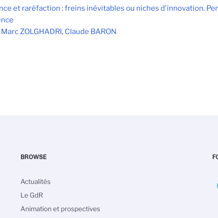
ce et raréfaction : freins inévitables ou niches d'innovation. P
ence
:
Marc ZOLGHADRI
,
Claude BARON
BROWSE
F
Main
Actualités
navigation
Le GdR
Animation et prospectives