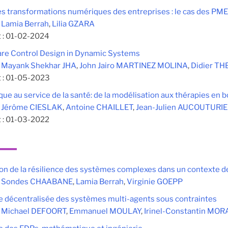
es transformations numériques des entreprises : le cas des PME
:
Lamia Berrah
,
Lilia GZARA
 :
01-02-2024
re Control Design in Dynamic Systems
:
Mayank Shekhar JHA
,
John Jairo MARTINEZ MOLINA
,
Didier TH
 :
01-05-2023
que au service de la santé: de la modélisation aux thérapies en 
:
Jérôme CIESLAK
,
Antoine CHAILLET
,
Jean-Julien AUCOUTURI
 :
01-03-2022
on de la résilience des systèmes complexes dans un contexte d
:
Sondes CHAABANE
,
Lamia Berrah
,
Virginie GOEPP
décentralisée des systèmes multi-agents sous contraintes
:
Michael DEFOORT
,
Emmanuel MOULAY
,
Irinel-Constantin MO