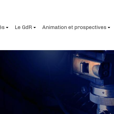
és
Le GdR
Animation et prospectives
+
+