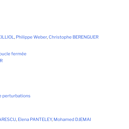
EILLIOL
,
Philippe Weber
,
Christophe BERENGUER
boucle fermée
ER
e perturbations
RARESCU
,
Elena PANTELEY
,
Mohamed DJEMAI