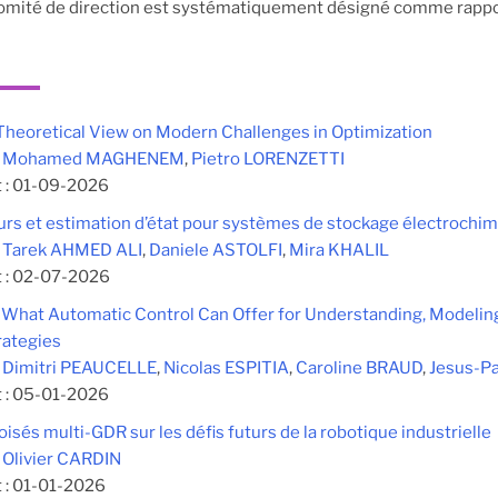
ité de direction est systématiquement désigné comme rapporteu
Theoretical View on Modern Challenges in Optimization
:
Mohamed MAGHENEM
,
Pietro LORENZETTI
 :
01-09-2026
rs et estimation d’état pour systèmes de stockage électrochi
:
Tarek AHMED ALI
,
Daniele ASTOLFI
,
Mira KHALIL
 :
02-07-2026
What Automatic Control Can Offer for Understanding, Modeling,
rategies
:
Dimitri PEAUCELLE
,
Nicolas ESPITIA
,
Caroline BRAUD
,
Jesus-P
 :
05-01-2026
isés multi-GDR sur les défis futurs de la robotique industrielle
:
Olivier CARDIN
 :
01-01-2026