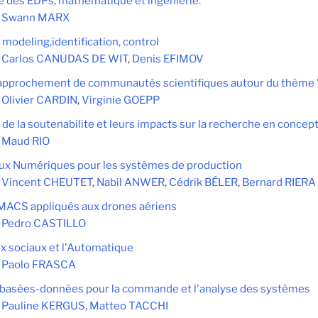
des EDPs, mathématique et ingénierie.
:
Swann MARX
modeling,identification, control
:
Carlos CANUDAS DE WIT
,
Denis EFIMOV
approchement de communautés scientifiques autour du thème 
:
Olivier CARDIN
,
Virginie GOEPP
 de la soutenabilite et leurs impacts sur la recherche en conce
:
Maud RIO
ux Numériques pour les systèmes de production
:
Vincent CHEUTET
,
Nabil ANWER
,
Cédrik BÉLER
,
Bernard RIERA
 MACS appliqués aux drones aériens
:
Pedro CASTILLO
x sociaux et l'Automatique
:
Paolo FRASCA
basées-données pour la commande et l'analyse des systèmes
:
Pauline KERGUS
,
Matteo TACCHI