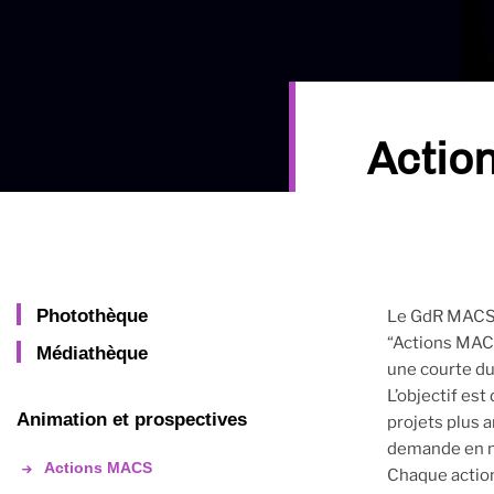
Actio
Photothèque
Le GdR MACS e
“Actions MACS
Médiathèque
une courte dur
L’objectif es
Animation et prospectives
projets plus 
demande en mo
Actions MACS
Chaque action