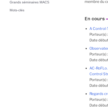
membre du com
Grands séminaires MACS
Mots-clés
En cours
A Control-
Porteur(s) 
Date début
Observateu
Porteur(s) 
Date début
AC-RoFLo. 
Control St
Porteur(s) 
Date début
Regards cro
Porteur(s) 
Date début