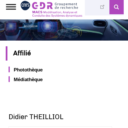
Aller
Toggle
au
navigation
contenu
principal
Affilié
Photothèque
Médiathèque
Didier THEILLIOL