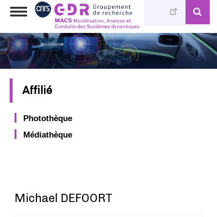
Aller
Toggle
au
navigation
contenu
principal
Affilié
Photothèque
Médiathèque
Michael DEFOORT