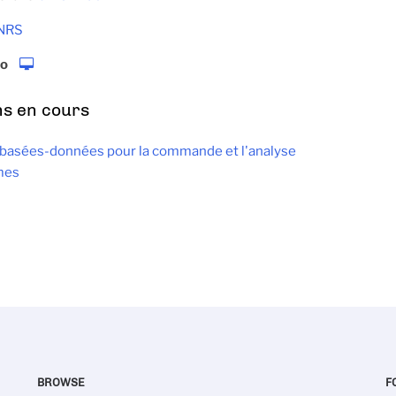
NRS
so
ns en cours
basées-données pour la commande et l'analyse
mes
BROWSE
F