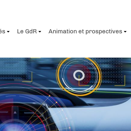
és
Le GdR
Animation et prospectives
+
+