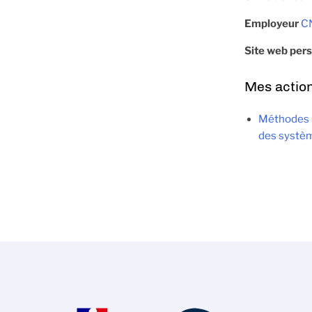
Employeur
C
Site web per
Mes actio
Méthodes 
des systè