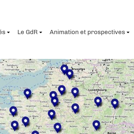
és
Le GdR
Animation et prospectives
+
+