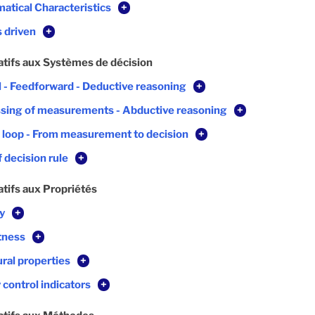
atical Characteristics
+
s driven
+
atifs aux Systèmes de décision
l - Feedforward - Deductive reasoning
+
sing of measurements - Abductive reasoning
+
 loop - From measurement to decision
+
 decision rule
+
atifs aux Propriétés
ty
+
tness
+
ural properties
+
 control indicators
+