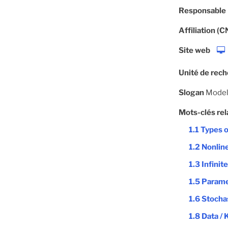
Responsable
Affiliation (
Site web
Unité de rec
Slogan
Model
Mots-clés rel
1.1 Types 
1.2 Nonline
1.3 Infini
1.5 Parame
1.6 Stochas
1.8 Data /