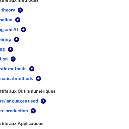
atifs aux Méthodes
l theory
+
sation
+
ng and AI
+
eering
+
ing
+
tion
+
stic methods
+
matical methods
+
atifs aux Outils numériques
are/languages used
+
re production
+
atifs aux Applications