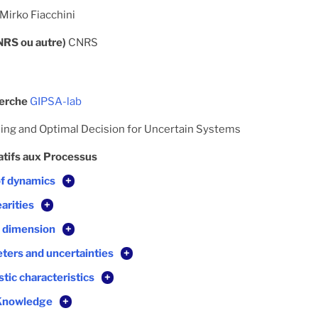
Mirko Fiacchini
CNRS ou autre)
CNRS
herche
GIPSA-lab
ing and Optimal Decision for Uncertain Systems
atifs aux Processus
of dynamics
+
arities
+
te dimension
+
ters and uncertainties
+
tic characteristics
+
 Knowledge
+