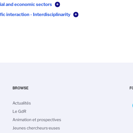
rial and economic sectors
+
fic interaction - Interdisciplinarity
+
BROWSE
F
Main
Actualités
navigation
Le GdR
Animation et prospectives
Jeunes chercheurs·euses