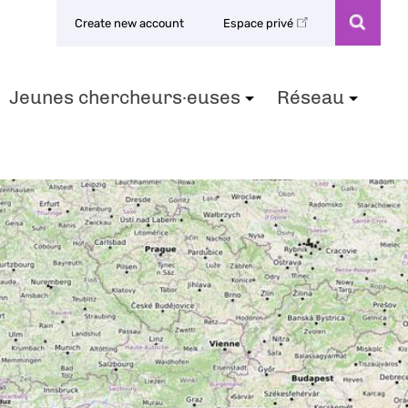
Create new account
Espace privé
Jeunes chercheurs·euses
Réseau
+
+
+