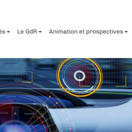
és
Le GdR
Animation et prospectives
+
+