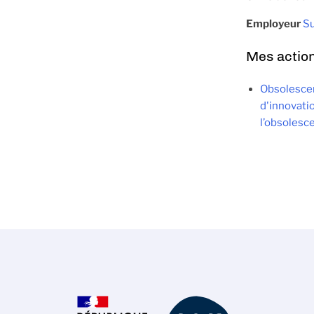
Employeur
S
Mes actio
Obsolescenc
d'innovati
l’obsolesc