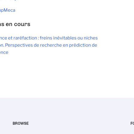
upMeca
ns en cours
e et raréfaction : freins inévitables ou niches
on. Perspectives de recherche en prédiction de
ence
BROWSE
F