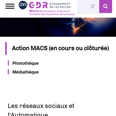
Skip
Toggle
to
navigation
main
content
Action MACS (en cours ou clôturée)
Photothèque
Médiathèque
Les réseaux sociaux et
l'Automatique