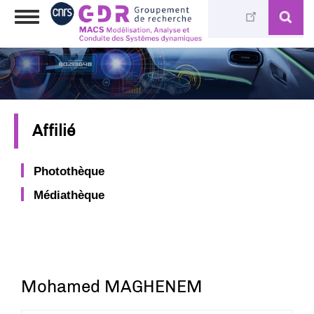
Skip
Toggle
to
navigation
main
content
Affilié
Photothèque
Médiathèque
Mohamed MAGHENEM