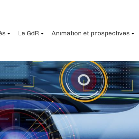
és
Le GdR
Animation et prospectives
+
+