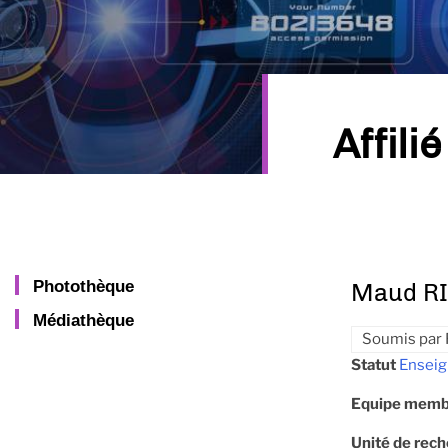
Affilié
Photothèque
Maud R
Médiathèque
Soumis par
Statut
Enseig
Equipe memb
Unité de rec