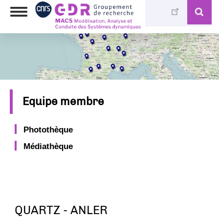
Skip
Toggle
to
navigation
main
content
Equipe membre
Photothèque
Médiathèque
QUARTZ - ANLER