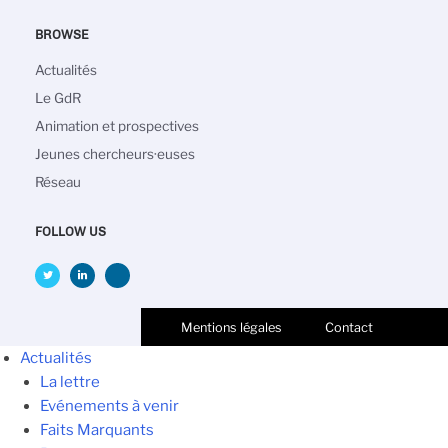
BROWSE
Main
Actualités
navigation
Le GdR
Animation et prospectives
Jeunes chercheurs·euses
Réseau
FOLLOW US
Mentions légales
Contact
Actualités
La lettre
Evénements à venir
Faits Marquants