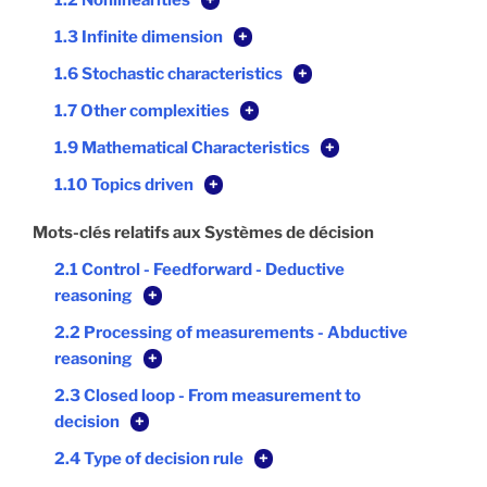
1.2 Nonlinearities
+
1.3 Infinite dimension
+
1.6 Stochastic characteristics
+
1.7 Other complexities
+
1.9 Mathematical Characteristics
+
1.10 Topics driven
+
Mots-clés relatifs aux Systèmes de décision
2.1 Control - Feedforward - Deductive
reasoning
+
2.2 Processing of measurements - Abductive
reasoning
+
2.3 Closed loop - From measurement to
decision
+
2.4 Type of decision rule
+