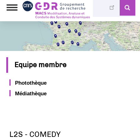
Skip
Toggle
to
navigation
main
content
Equipe membre
Photothèque
Médiathèque
L2S - COMEDY