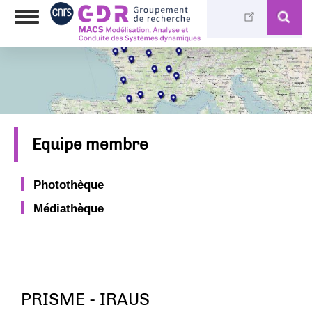
Skip
Toggle
to
navigation
main
content
Equipe membre
Photothèque
Médiathèque
PRISME - IRAUS