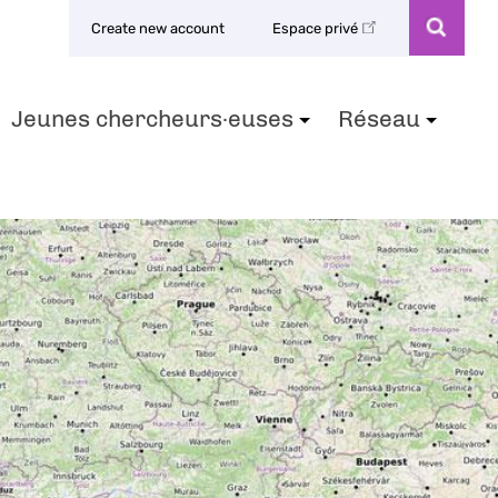
Create new account
Espace privé
Jeunes chercheurs·euses
Réseau
+
+
+