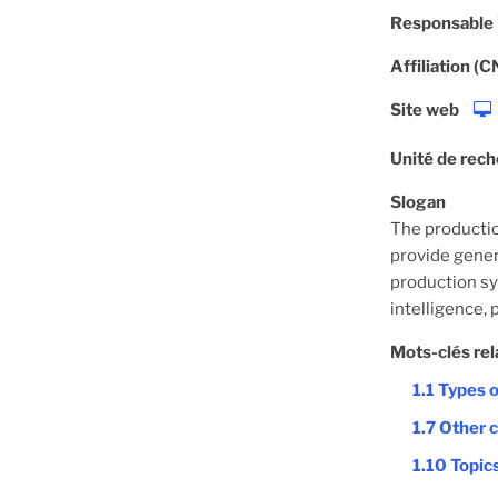
Responsable
Affiliation (
Site web
Unité de rec
Slogan
The productio
provide gener
production sy
intelligence,
Mots-clés rel
1.1 Types 
1.7 Other 
1.10 Topic