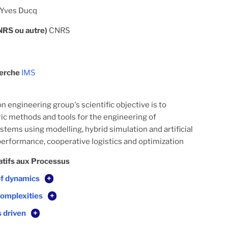
Yves Ducq
CNRS ou autre)
CNRS
herche
IMS
n engineering group's scientific objective is to
ic methods and tools for the engineering of
stems using modelling, hybrid simulation and artificial
 performance, cooperative logistics and optimization
atifs aux Processus
of dynamics
+
complexities
+
s driven
+