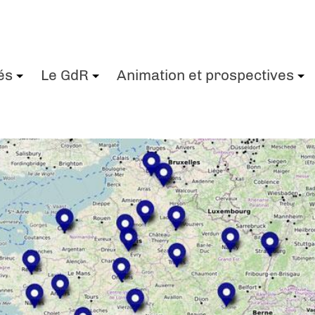
és
Le GdR
Animation et prospectives
+
+