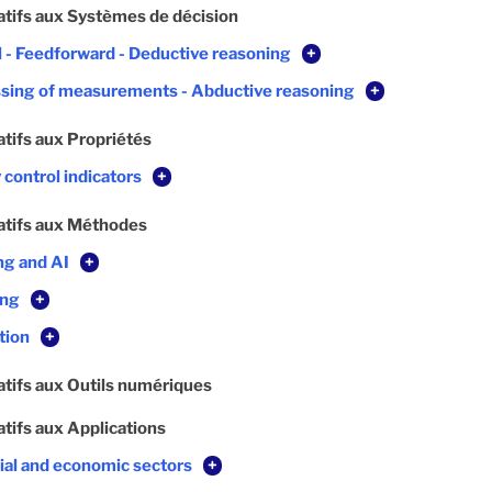
atifs aux Systèmes de décision
l - Feedforward - Deductive reasoning
+
sing of measurements - Abductive reasoning
+
atifs aux Propriétés
 control indicators
+
atifs aux Méthodes
ng and AI
+
ing
+
tion
+
atifs aux Outils numériques
atifs aux Applications
rial and economic sectors
+