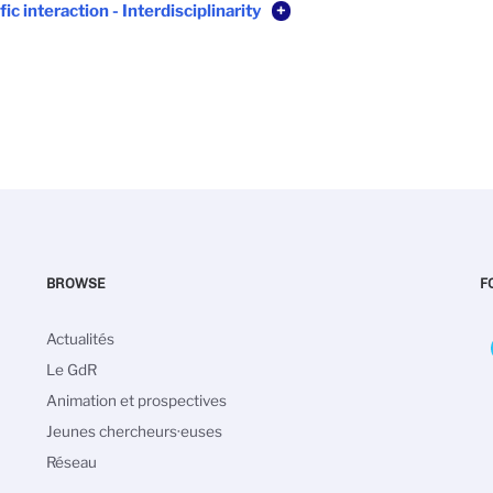
fic interaction - Interdisciplinarity
+
BROWSE
F
Main
Actualités
navigation
Le GdR
Animation et prospectives
Jeunes chercheurs·euses
Réseau