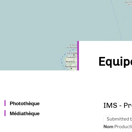
Equi
Photothèque
IMS - P
Médiathèque
Submitted 
Nom
Product