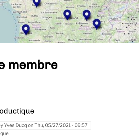
pe membre
roductique
by
Yves Ducq
on
Thu, 05/27/2021 - 09:57
ique