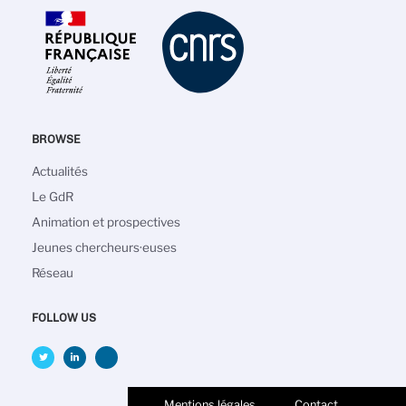
BROWSE
Main
Actualités
navigation
Le GdR
Animation et prospectives
Jeunes chercheurs·euses
Réseau
FOLLOW US
Mentions légales
Contact