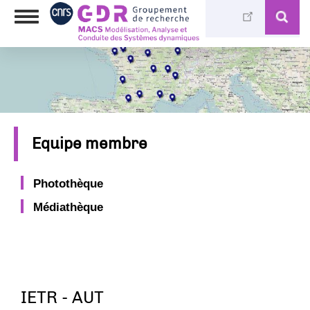
Skip
Toggle
to
navigation
main
content
Equipe membre
Photothèque
Médiathèque
IETR - AUT