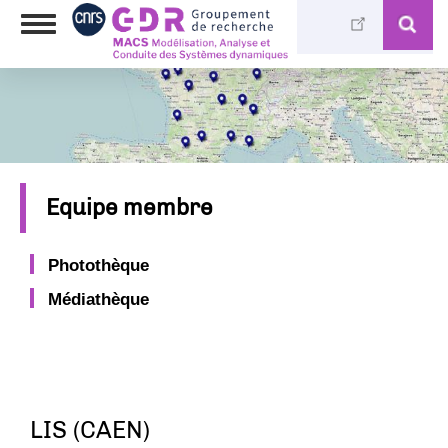
Skip
Toggle
to
navigation
main
content
Equipe membre
Photothèque
Médiathèque
LIS (CAEN)