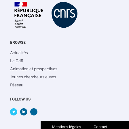
BROWSE
Main
Actualités
navigation
Le GdR
Animation et prospectives
Jeunes chercheurs·euses
Réseau
FOLLOW US
Mentions légales
Contact