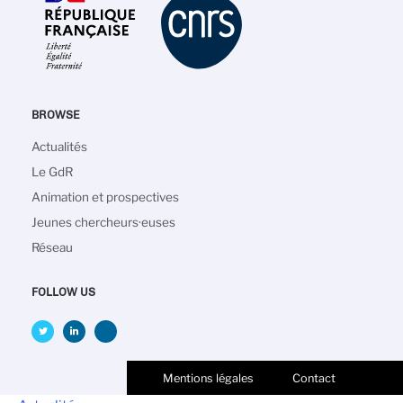
BROWSE
Main
Actualités
navigation
Le GdR
Animation et prospectives
Jeunes chercheurs·euses
Réseau
FOLLOW US
Mentions légales
Contact