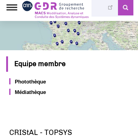
Skip
Toggle
to
navigation
main
content
Equipe membre
Photothèque
Médiathèque
CRIStAL - TOPSYS