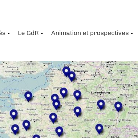
és
Le GdR
Animation et prospectives
+
+