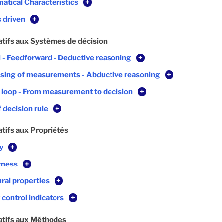
atical Characteristics
+
s driven
+
atifs aux Systèmes de décision
l - Feedforward - Deductive reasoning
+
sing of measurements - Abductive reasoning
+
 loop - From measurement to decision
+
 decision rule
+
atifs aux Propriétés
ty
+
tness
+
ural properties
+
 control indicators
+
atifs aux Méthodes