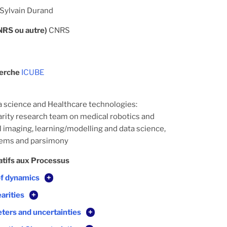
Sylvain Durand
CNRS ou autre)
CNRS
herche
ICUBE
a science and Healthcare technologies:
narity research team on medical robotics and
l imaging, learning/modelling and data science,
ems and parsimony
atifs aux Processus
of dynamics
+
arities
+
ters and uncertainties
+