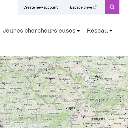
Create new account
Espace privé
Jeunes chercheurs·euses
Réseau
+
+
+