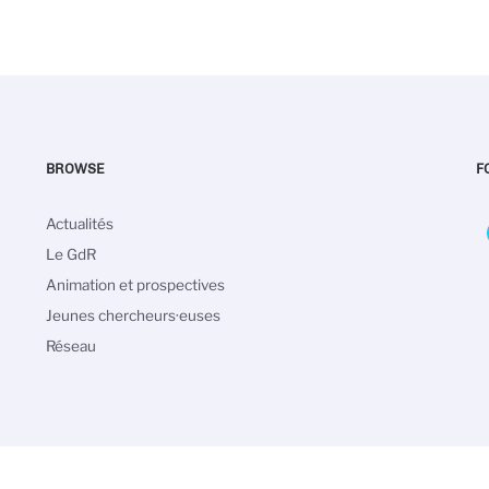
BROWSE
F
Main
Actualités
navigation
Le GdR
Animation et prospectives
Jeunes chercheurs·euses
Réseau