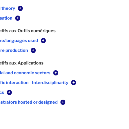
l theory
+
sation
+
atifs aux Outils numériques
are/languages used
+
re production
+
atifs aux Applications
rial and economic sectors
+
fic interaction - Interdisciplinarity
+
cs
+
trators hosted or designed
+