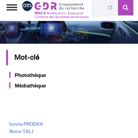
Skip
Toggle
to
navigation
main
content
Mot-clé
Photothèque
Médiathèque
Ionela PRODAN
Reine TALJ