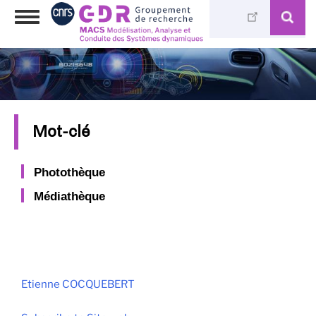
Skip
Toggle
to
navigation
main
content
Mot-clé
Photothèque
Médiathèque
Etienne COCQUEBERT