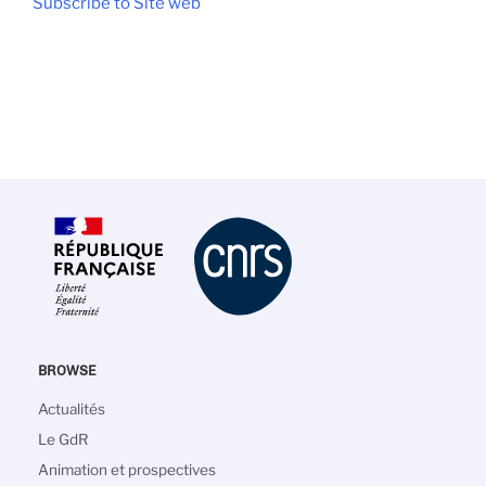
Subscribe to Site web
BROWSE
Main
Actualités
navigation
Le GdR
Animation et prospectives