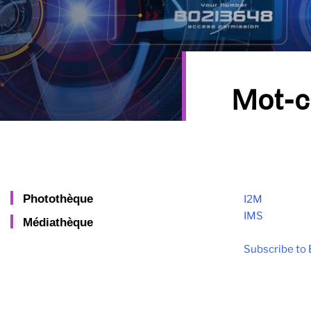
Mot-c
Photothèque
I2M
IMS
Médiathèque
Subscribe to