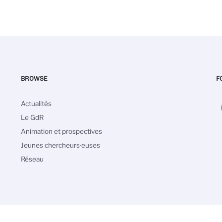
BROWSE
F
Main
Actualités
navigation
Le GdR
Animation et prospectives
Jeunes chercheurs·euses
Réseau