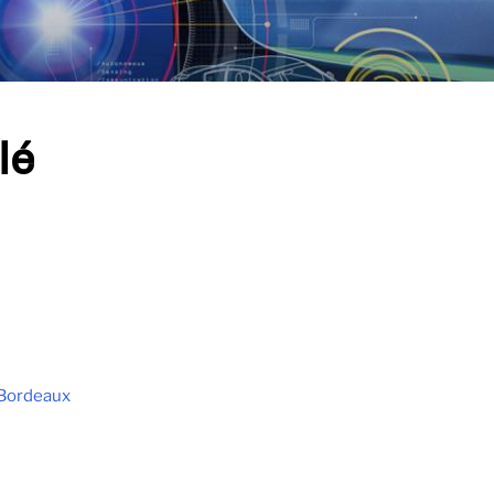
lé
 Bordeaux