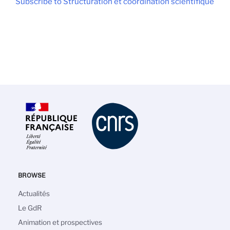
Subscribe to Structuration et coordination scientifique
BROWSE
Main
Actualités
navigation
Le GdR
Animation et prospectives