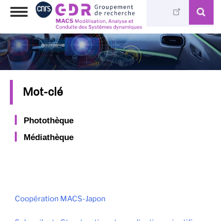
Skip
Toggle
to
navigation
main
content
Mot-clé
Photothèque
Médiathèque
Coopération MACS-Japon