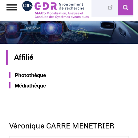
Aller
Toggle
au
navigation
contenu
principal
Affilié
Photothèque
Médiathèque
Véronique CARRE MENETRIER