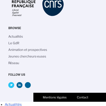
BROWSE
Navigation
Actualités
principale
Le GdR
Animation et prospectives
Jeunes chercheurs·euses
Réseau
FOLLOW US
Mentions légales
Contact
Actualités