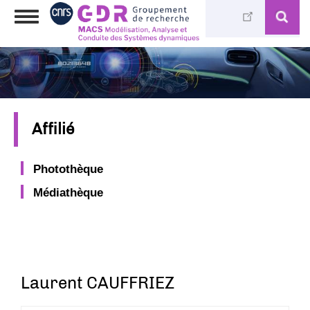
Aller
Toggle
au
navigation
contenu
principal
Affilié
Photothèque
Médiathèque
Laurent CAUFFRIEZ