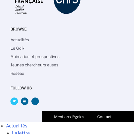
BROWSE
Navigation
Actualités
principale
Le GdR
Animation et prospectives
Jeunes chercheurs·euses
Réseau
FOLLOW US
Mentions légales
Contact
Actualités
La lettre