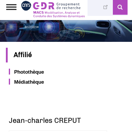
Aller
Toggle
au
navigation
contenu
principal
Affilié
Photothèque
Médiathèque
Jean-charles CREPUT