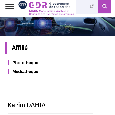
Aller
Toggle
au
navigation
contenu
principal
Affilié
Photothèque
Médiathèque
Karim DAHIA