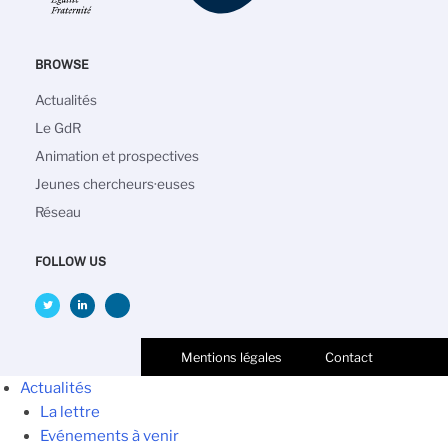
BROWSE
Navigation
Actualités
principale
Le GdR
Animation et prospectives
Jeunes chercheurs·euses
Réseau
FOLLOW US
Mentions légales
Contact
Actualités
La lettre
Evénements à venir