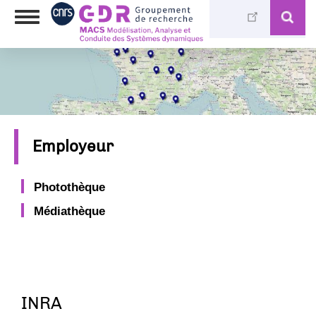
Aller
Toggle
au
navigation
contenu
principal
Employeur
Photothèque
Médiathèque
INRA