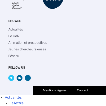
BROWSE
Navigation
Actualités
principale
Le GdR
Animation et prospectives
Jeunes chercheurs·euses
Réseau
FOLLOW US
Mentions légales
Contact
Actualités
La lettre