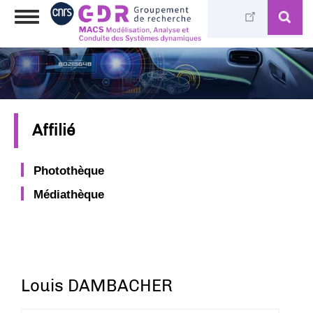
Aller
Toggle
au
navigation
contenu
principal
Affilié
Photothèque
Médiathèque
Louis DAMBACHER