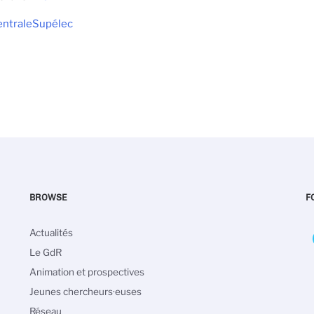
ntraleSupélec
BROWSE
F
Navigation
Actualités
principale
Le GdR
Animation et prospectives
Jeunes chercheurs·euses
Réseau