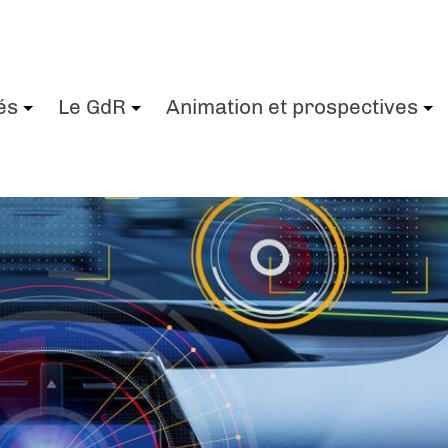
és
Le GdR
Animation et prospectives
+
+