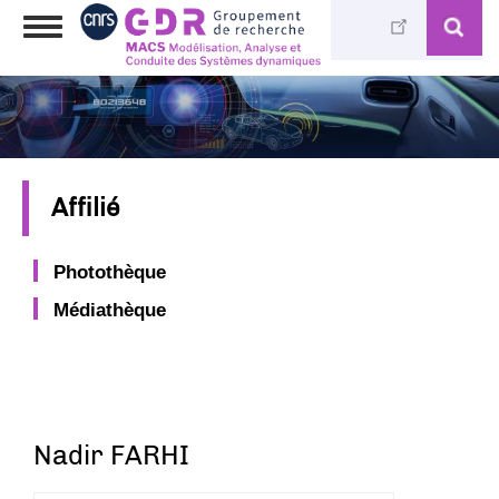
Aller
Toggle
au
navigation
contenu
principal
Affilié
Photothèque
Médiathèque
Nadir FARHI