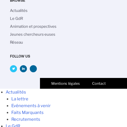
BROWSE
Navigation
Actualités
principale
Le GdR
Animation et prospectives
Jeunes chercheurs·euses
Réseau
FOLLOW US
Mentions légales
Contact
Actualités
La lettre
Evénements à venir
Faits Marquants
Recrutements
Le GdR