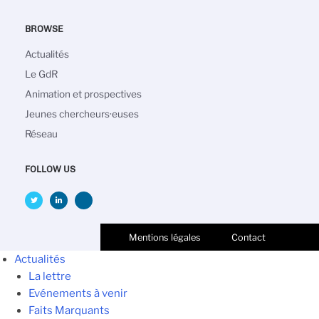
BROWSE
Navigation
Actualités
principale
Le GdR
Animation et prospectives
Jeunes chercheurs·euses
Réseau
FOLLOW US
Mentions légales
Contact
Actualités
La lettre
Evénements à venir
Faits Marquants