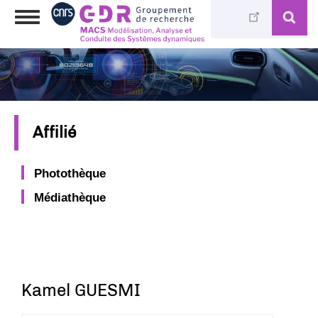
Aller
Toggle
au
navigation
contenu
principal
Affilié
Photothèque
Médiathèque
Kamel GUESMI