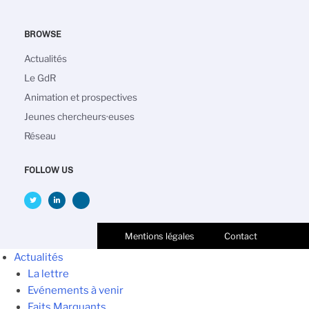
BROWSE
Navigation
Actualités
principale
Le GdR
Animation et prospectives
Jeunes chercheurs·euses
Réseau
FOLLOW US
Mentions légales
Contact
Actualités
La lettre
Evénements à venir
Faits Marquants