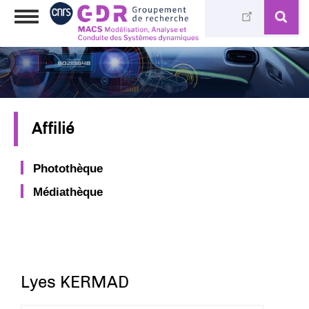
Aller
Toggle
au
navigation
contenu
principal
Affilié
Photothèque
Médiathèque
Lyes KERMAD