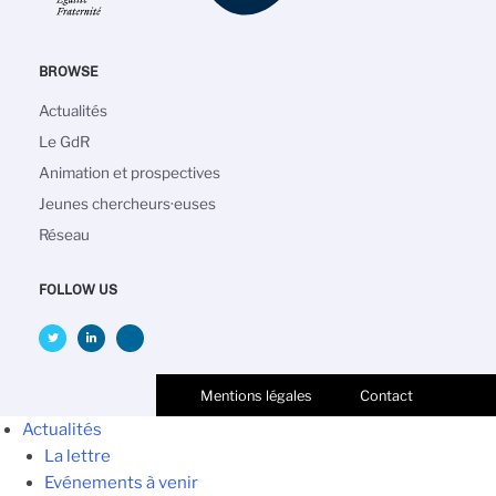
BROWSE
Navigation
Actualités
principale
Le GdR
Animation et prospectives
Jeunes chercheurs·euses
Réseau
FOLLOW US
Mentions légales
Contact
Actualités
La lettre
Evénements à venir